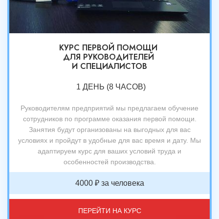
КУРС ПЕРВОЙ ПОМОЩИ
ДЛЯ РУКОВОДИТЕЛЕЙ
И СПЕЦИАЛИСТОВ
1 ДЕНЬ (8 ЧАСОВ)
Руководителям предприятий мы предлагаем обучение
сотрудников по программе оказания первой помощи.
Занятия будут организованы на выгодных для вас
условиях и пройдут в удобные для вас время и дату. Мы
адаптируем курс для ваших условий труда и
особенностей производства.
4000 ₽ за человека
ПЕРЕЙТИ НА КУРС