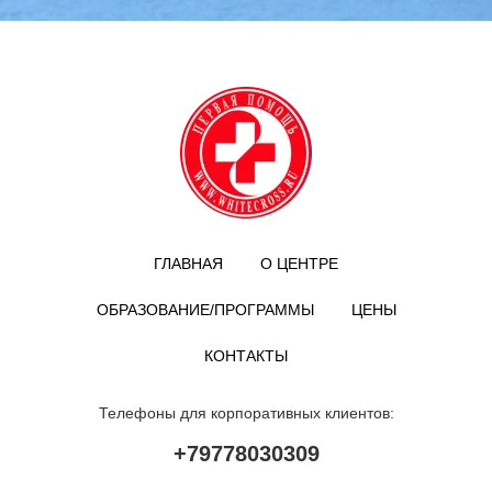
Для записи в группу необходимо
прислать заявку.
Инструкторы группы
Сергей
и
Ольга
Мазины.
Двухдневная программа первой помощи
с выдачей
сертификата.
ПРОГРАММЫ
ЗАПИСАТЬСЯ
ГЛАВНАЯ
О ЦЕНТРЕ
ОБРАЗОВАНИЕ/ПРОГРАММЫ
ЦЕНЫ
КОНТАКТЫ
Телефоны для корпоративных клиентов:
+79778030309