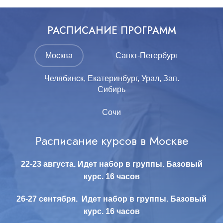
РАСПИСАНИЕ ПРОГРАММ
Москва
Санкт-Петербург
Челябинск, Екатеринбург, Урал, Зап.
Сибирь
Сочи
Расписание курсов в Москве
Расписание курсов первой помощи
Расписание курсов в Санкт-
Расписание курсов первой помощи в
Челябинске, Екатеринбурге, на Урале,
Петербурге
в Сочи
22-23 августа. Идет набор в группы. Базовый
в Зап. Сибири
курс. 16 часов
Все занятия проводятся только для организованных
Начало занятий весной 2026 г.
НАБОР В ГРУППЫ ОТКРЫТ:
групп.
26-27 сентября. Идет набор в группы.
Базовый
Все занятия проводятся только для
курс. 16 часов
Базовый 16-часовой курс с практическими занятиями на
Челябинск. 5-6 сентября. Идет набор в группы.
организованных групп.