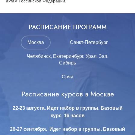
актам Российской Федерации.
РАСПИСАНИЕ ПРОГРАММ
Москва
Санкт-Петербург
Челябинск, Екатеринбург, Урал, Зап.
Сибирь
Сочи
Расписание курсов в Москве
Расписание курсов первой помощи
Расписание курсов в Санкт-
Расписание курсов первой помощи в
Челябинске, Екатеринбурге, на Урале,
Петербурге
в Сочи
22-23 августа. Идет набор в группы. Базовый
в Зап. Сибири
курс. 16 часов
Все занятия проводятся только для организованных
Начало занятий весной 2026 г.
НАБОР В ГРУППЫ ОТКРЫТ:
групп.
26-27 сентября. Идет набор в группы.
Базовый
Все занятия проводятся только для